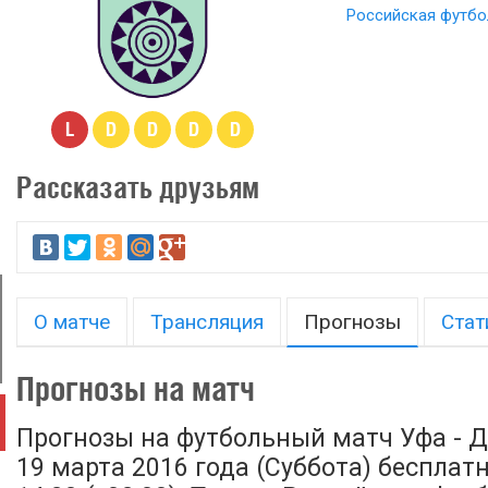
Российская футбо
L
D
D
D
D
Рассказать друзьям
О матче
Трансляция
Прогнозы
Стат
Прогнозы на матч
Прогнозы на футбольный матч Уфа - 
19 марта 2016 года (Суббота) бесплатн