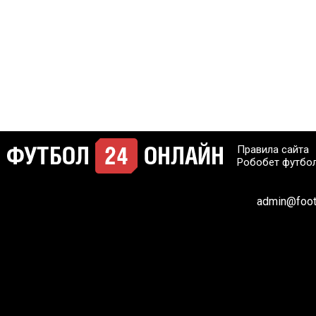
Правила сайта
Робобет футбо
admin@footb