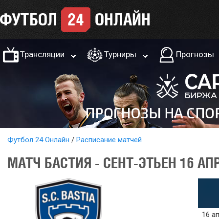
Трансляции
Турниры
Прогнозы
Футбол 24 Онлайн
Расписание матчей
МАТЧ БАСТИЯ - СЕНТ-ЭТЬЕН 16 АП
16 ап