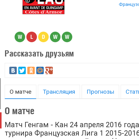
Французс
W
L
D
W
W
Рассказать друзьям
О матче
Трансляция
Прогнозы
Стат
О матче
Матч Генгам - Кан 24 апреля 2016 год
турнира Французская Лига 1 2015-2016,