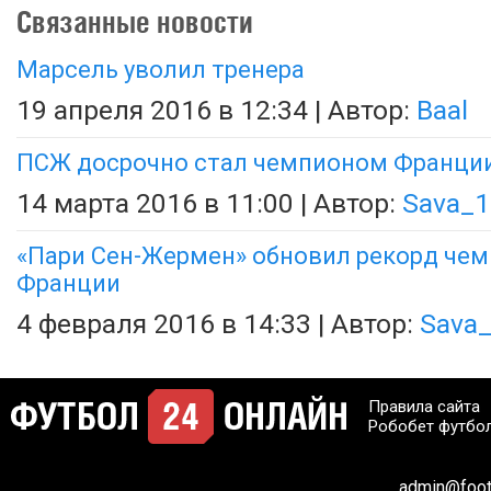
Связанные новости
Марсель уволил тренера
19 апреля 2016 в 12:34 | Автор:
Baal
ПСЖ досрочно стал чемпионом Франци
14 марта 2016 в 11:00 | Автор:
Sava_
«Пари Сен-Жермен» обновил рекорд че
Франции
4 февраля 2016 в 14:33 | Автор:
Sava
Правила сайта
Робобет футбо
admin@footb