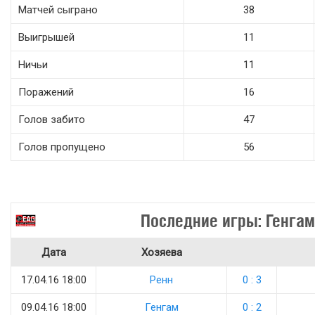
Матчей сыграно
38
Выигрышей
11
Ничьи
11
Поражений
16
Голов забито
47
Голов пропущено
56
Последние игры: Генгам
Дата
Хозяева
17.04.16 18:00
Ренн
0 : 3
09.04.16 18:00
Генгам
0 : 2