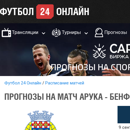
Трансляции
Турниры
Прогнозы
Футбол 24 Онлайн
Расписание матчей
ПРОГНОЗЫ НА МАТЧ АРУКА - БЕНФ
9 сен