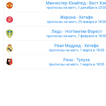
Манчестер Юнайтед - Вест Хэ
прогнозы на матч, 3 декабря в 23:0
Жирона - Хетафе
прогнозы на матч, 25 января в 18:0
Лидс - Ноттингем Форест
прогнозы на матч, 7 февраля в 18:0
Реал Мадрид - Хетафе
прогнозы на матч, 1 марта в 18:00
Ренн - Тулуза
прогнозы на матч, 1 марта в 18:00