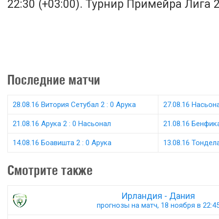
22:30 (+03:00). Турнир Примейра Лига 2
Последние матчи
28.08.16 Витория Сетубал 2 : 0 Арука
27.08.16 Насьона
21.08.16 Арука 2 : 0 Насьонал
21.08.16 Бенфик
14.08.16 Боавишта 2 : 0 Арука
13.08.16 Тондела
Смотрите также
Ирландия - Дания
прогнозы на матч, 18 ноября в 22:4