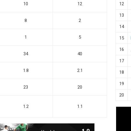
10
12
12
13
8
2
14
1
5
15
16
34
40
17
1.8
2.1
18
19
23
20
20
1.2
1.1