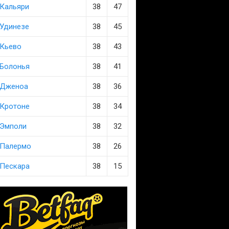
Кальяри
38
47
Удинезе
38
45
Кьево
38
43
Болонья
38
41
Дженоа
38
36
Кротоне
38
34
Эмполи
38
32
Палермо
38
26
Пескара
38
15