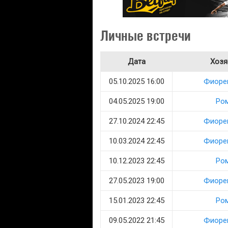
Личные встречи
Дата
Хозя
05.10.2025 16:00
Фиоре
04.05.2025 19:00
Ро
27.10.2024 22:45
Фиоре
10.03.2024 22:45
Фиоре
10.12.2023 22:45
Ро
27.05.2023 19:00
Фиоре
15.01.2023 22:45
Ро
09.05.2022 21:45
Фиоре