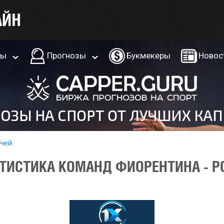
ры
Прогнозы
Букмекеры
Новос
тчей
ТИСТИКА КОМАНД ФИОРЕНТИНА - Р