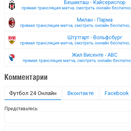
Бешикташ - Кайсериспор
прямая трансляция матча, смотреть онлайн беспатно,
Милан - Парма
прямая трансляция матча, смотреть онлайн беспатно, 
Штутгарт - Вольфсбург
прямая трансляция матча, смотреть онлайн беспатно, 
Жил Висенте - АВС
прямая трансляция матча, смотреть онлайн беспатно,
Комментарии
Футбол 24 Онлайн
Вконтакте
Facebook
Представьтесь: