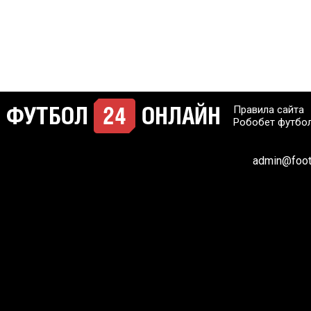
Правила сайта
Робобет футбо
admin@footb