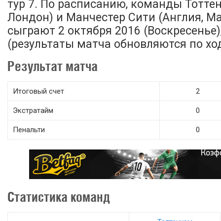
тур 7. По расписанию, команды Тоттен
Лондон) и Манчестер Сити (Англия, М
сыграют 2 октября 2016 (Воскресенье),
(результаты матча обновляются по ход
Результат матча
Итоговый счет
2
Экстратайм
0
Пенальти
0
Статистика команд