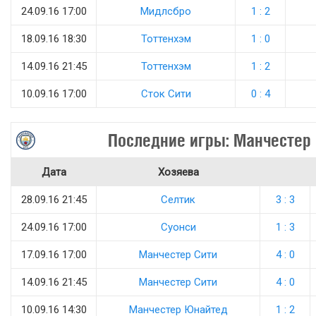
24.09.16 17:00
Мидлсбро
1 : 2
18.09.16 18:30
Тоттенхэм
1 : 0
14.09.16 21:45
Тоттенхэм
1 : 2
10.09.16 17:00
Сток Сити
0 : 4
Последние игры: Манчестер
Дата
Хозяева
28.09.16 21:45
Селтик
3 : 3
24.09.16 17:00
Суонси
1 : 3
17.09.16 17:00
Манчестер Сити
4 : 0
14.09.16 21:45
Манчестер Сити
4 : 0
10.09.16 14:30
Манчестер Юнайтед
1 : 2