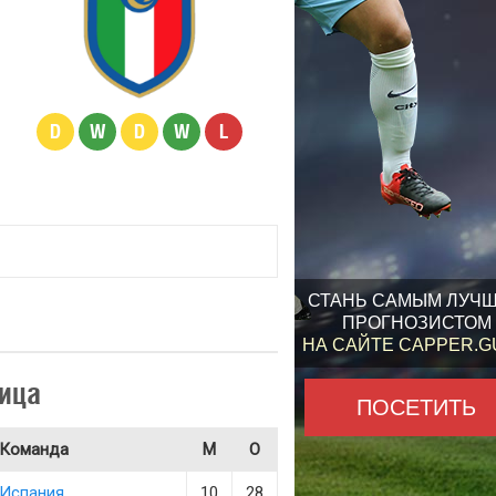
D
W
D
W
L
СТАНЬ САМЫМ ЛУЧ
ПРОГНОЗИСТОМ
НА САЙТЕ CAPPER.
ица
ПОСЕТИТЬ
Команда
М
О
Испания
10
28