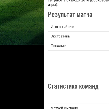
сыграют 9 октября 2016 (Воскресен
игры).
Результат матча
Итоговый счет
Экстратайм
Пенальти
Статистика команд
Матчей сыграно