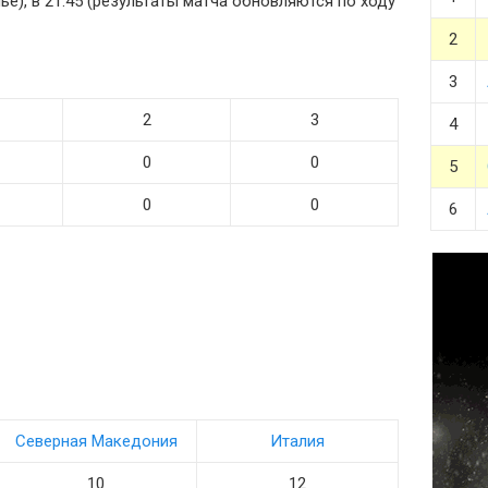
ье), в 21:45 (результаты матча обновляются по ходу
2
3
2
3
4
0
0
5
0
0
6
Северная Македония
Италия
10
12