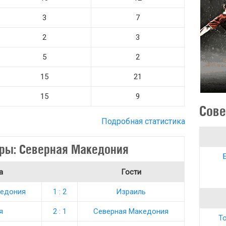
3
7
2
3
5
2
15
21
15
9
Сове
Подробная статистика
ры: Северная Македония
а
Гости
кедония
1 : 2
Израиль
я
2 : 1
Северная Македония
То