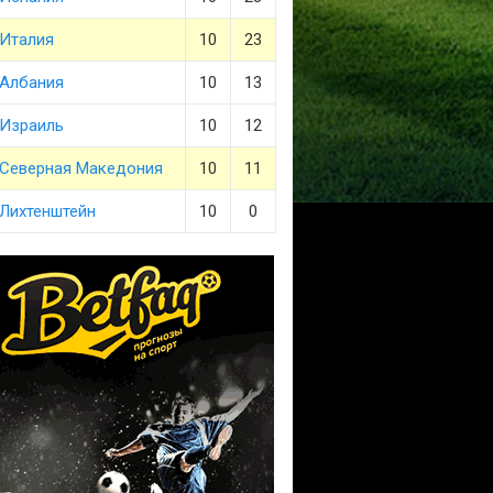
Италия
10
23
Албания
10
13
Израиль
10
12
Северная Македония
10
11
Лихтенштейн
10
0