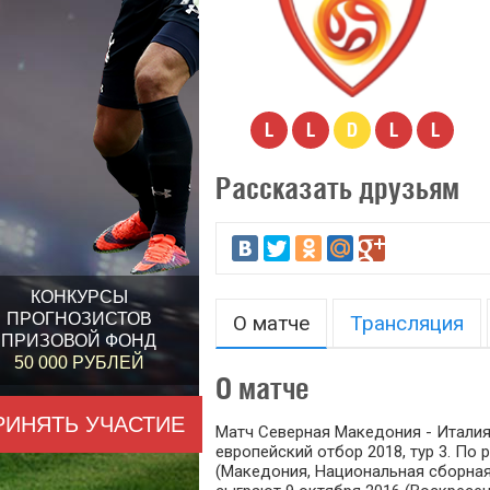
L
L
D
L
L
Рассказать друзьям
КОНКУРСЫ
ПРОГНОЗИСТОВ
О матче
Трансляция
ПРИЗОВОЙ ФОНД
50 000 РУБЛЕЙ
О матче
РИНЯТЬ УЧАСТИЕ
Матч Северная Македония - Италия 
европейский отбор 2018, тур 3. П
(Македония, Национальная сборная