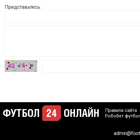
Представьтесь:
Правила сайта
Робобет футбо
admin@footb