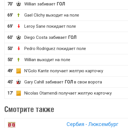
70'
Willian забивает
ГОЛ
69'
Gael Clichy выходит на поле
69'
Leroy Sane покидает поле
60'
Diego Costa забивает
ГОЛ
50'
Pedro Rodriguez покидает поле
50'
Willian выходит на поле
49'
N'Golo Kante получает желтую карточку
45'
Gary Cahill забивает
ГОЛ
в свои ворота
17'
Nicolas Otamendi получает желтую карточку
Смотрите также
Сербия - Люксембург