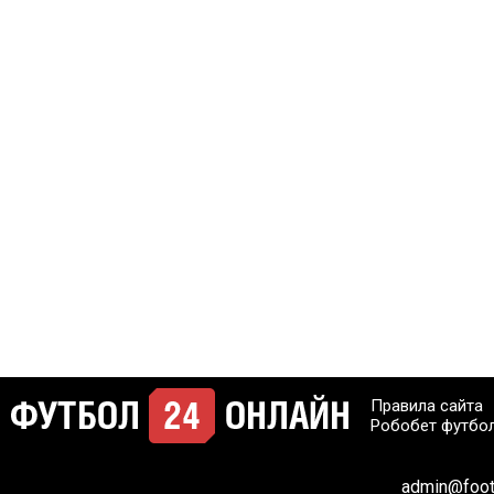
Правила сайта
Робобет футбо
admin@footb