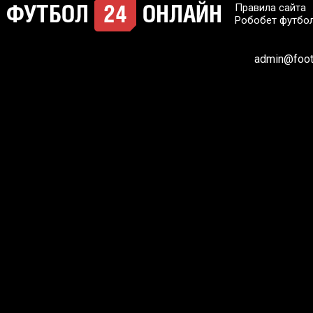
Правила сайта
Робобет футбо
admin@footb