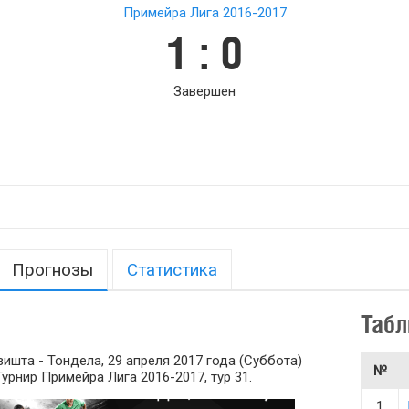
Примейра Лига 2016-2017
1 : 0
Завершен
Прогнозы
Статистика
Табл
шта - Тондела, 29 апреля 2017 года (Суббота)
№
 Турнир Примейра Лига 2016-2017, тур 31.
1