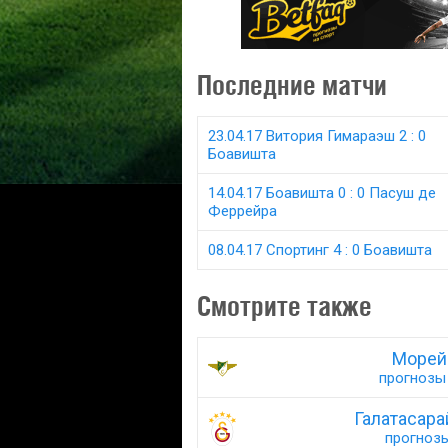
Последние матчи
23.04.17 Витория Гимараэш 2 : 0
Боавишта
14.04.17 Боавишта 0 : 0 Пасуш де
Феррейра
08.04.17 Спортинг 4 : 0 Боавишта
Смотрите также
Морей
прогнозы 
Галатасара
прогнозы