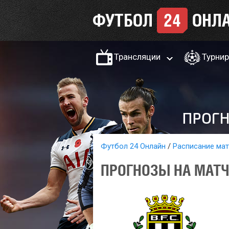
Трансляции
Турни
Футбол 24 Онлайн
Расписание ма
ПРОГНОЗЫ НА МАТЧ