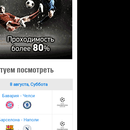
туем посмотреть
8 августа, Суббота
Бавария - Челси
:
Барселона - Наполи