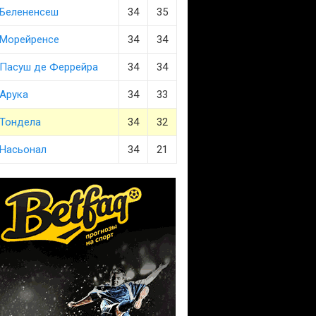
Белененсеш
34
35
Морейренсе
34
34
Пасуш де Феррейра
34
34
Арука
34
33
Тондела
34
32
Насьонал
34
21