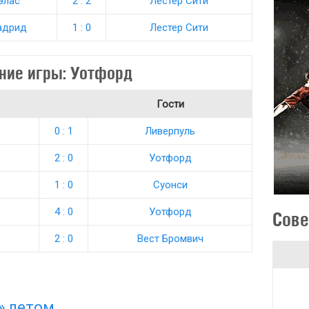
элас
2 : 2
Лестер Сити
адрид
1 : 0
Лестер Сити
ние игры: Уотфорд
Гости
0 : 1
Ливерпуль
2 : 0
Уотфорд
1 : 0
Суонси
4 : 0
Уотфорд
Сове
2 : 0
Вест Бромвич
» летом