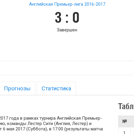
Английская Премьер-лига 2016-2017
3 : 0
Завершен
Прогнозы
Статистика
Табл
2017 года в рамках турнира Английская Премьер-
№
нию, команды Лестер Сити (Англия, Лестер) и
6 мая 2017 (Суббота), в 17:00 (результаты матча
1