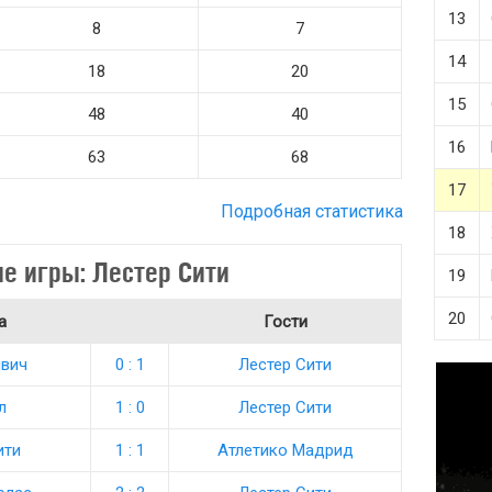
13
8
7
14
18
20
15
48
40
16
63
68
17
Подробная статистика
18
е игры: Лестер Сити
19
20
а
Гости
мвич
0 : 1
Лестер Сити
л
1 : 0
Лестер Сити
ити
1 : 1
Атлетико Мадрид