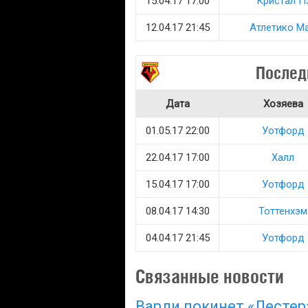
15.04.17 17:00
Кристал П
12.04.17 21:45
Атлетико М
Послед
Дата
Хозяева
01.05.17 22:00
Уотфорд
22.04.17 17:00
Халл
15.04.17 17:00
Уотфорд
08.04.17 14:30
Тоттенхэм
04.04.17 21:45
Уотфорд
Связанные новости
Варди покинет «Лестер