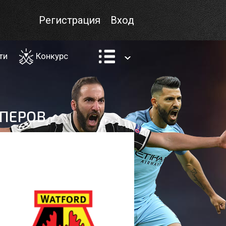
Регистрация
Вход
ти
Конкурс