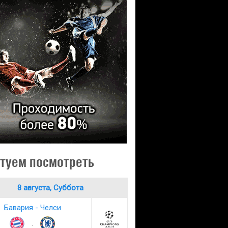
туем посмотреть
8 августа, Суббота
Бавария - Челси
: