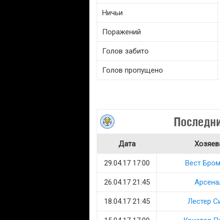
Ничьи
Поражений
Голов забито
Голов пропущено
Последни
Дата
Хозяев
29.04.17 17:00
Вест Бро
26.04.17 21:45
Арсена
18.04.17 21:45
Лестер С