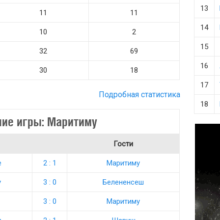
13
11
11
14
10
2
15
32
69
16
30
18
17
Подробная статистика
18
ие игры: Маритиму
Гости
е
2 : 1
Маритиму
у
3 : 0
Белененсеш
3 : 0
Маритиму