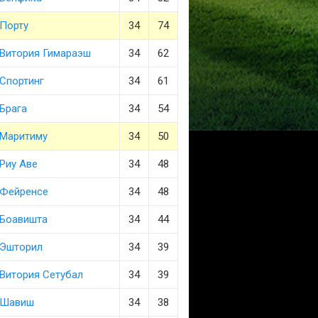
Порту
34
74
Витория Гимараэш
34
62
Спортинг
34
61
Брага
34
54
Маритиму
34
50
Риу Аве
34
48
Фейренсе
34
48
Боавишта
34
44
Эшторил
34
39
Витория Сетубал
34
39
Шавиш
34
38