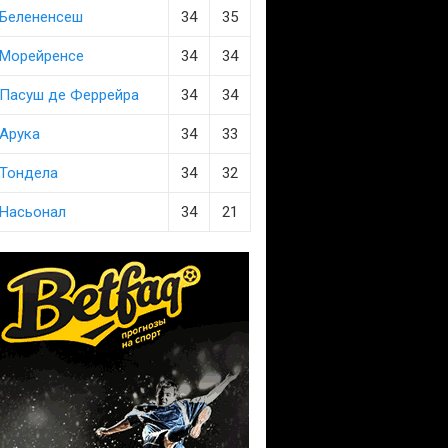
Белененсеш
34
35
Морейренсе
34
34
Пасуш де Феррейра
34
34
Арука
34
33
Тондела
34
32
Насьонал
34
21