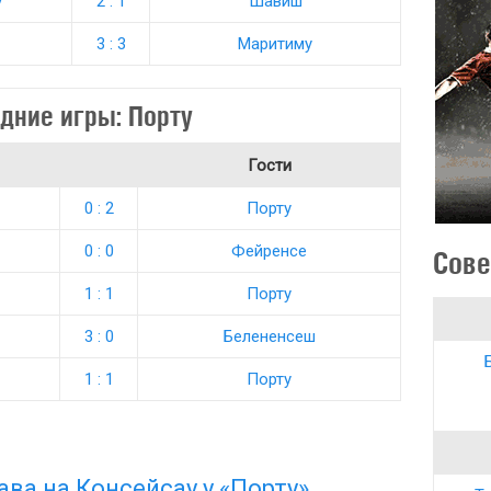
у
2 : 1
Шавиш
3 : 3
Маритиму
дние игры: Порту
Гости
0 : 2
Порту
0 : 0
Фейренсе
Сове
1 : 1
Порту
3 : 0
Белененсеш
1 : 1
Порту
ва на Консейсау у «Порту»