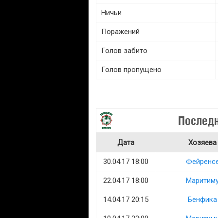
Ничьи
Поражений
Голов забито
Голов пропущено
Последн
Дата
Хозяева
30.04.17 18:00
Фейренс
22.04.17 18:00
Маритим
14.04.17 20:15
Бенфика