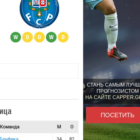
W
D
D
W
D
СТАНЬ САМЫМ ЛУЧ
ПРОГНОЗИСТОМ
НА САЙТЕ CAPPER.
ица
ПОСЕТИТЬ
Команда
М
О
Бенфика
34
82