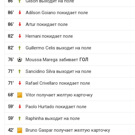
86'
Gilson выходит на поле
86'
Adilson Goiano покидает поле
86'
Artur покидает поле
82'
Hernani покидает поле
82'
Guillermo Celis выходит на поле
76'
Moussa Marega забивает
ГОЛ
71'
Sancidino Silva выходит на поле
71'
Rafael Crivellaro покидает поле
68'
Vitor получает желтую карточку
59'
Paolo Hurtado покидает поле
59'
Raphinha выходит на поле
42'
Bruno Gaspar получает желтую карточку