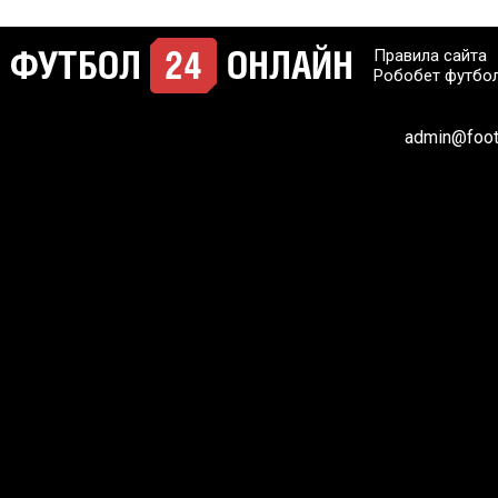
Правила сайта
Робобет футбо
admin@footb