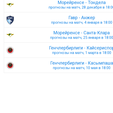
Морейренсе - Тондела
прогнозы на матч, 28 декабря в 18:0
Гавр - Анжер
прогнозы на матч, 4 января в 18:00
Морейренсе - Санта-Клара
прогнозы на матч, 25 января в 18:0
Генчлербирлиги - Кайсериспо
прогнозы на матч, 1 марта в 18:00
Генчлербирлиги - Касымпаша
прогнозы на матч, 10 мая в 18:00