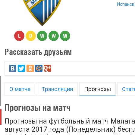
Испанска
L
D
W
W
W
Рассказать друзьям
О матче
Трансляция
Прогнозы
Стат
Прогнозы на матч
Прогнозы на футбольный матч Малага 
августа 2017 года (Понедельник) бесп