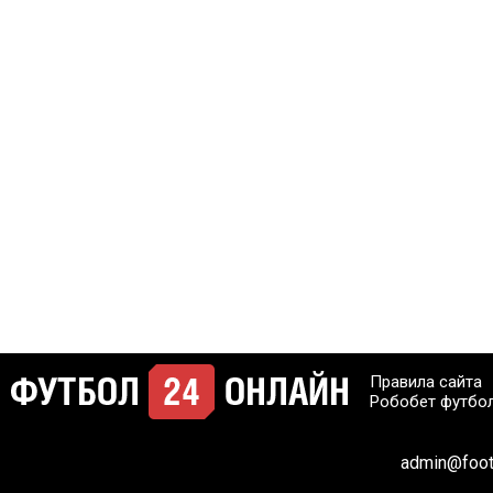
Правила сайта
Робобет футбо
admin@footb