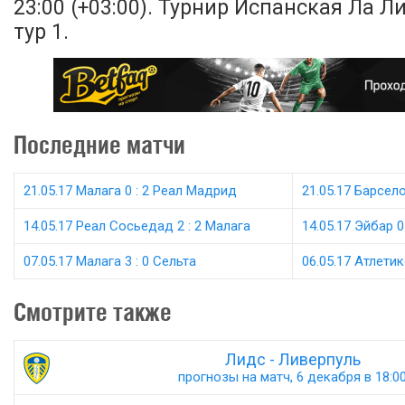
23:00 (+03:00). Турнир Испанская Ла Ли
тур 1.
Последние матчи
21.05.17 Малага 0 : 2 Реал Мадрид
21.05.17 Барсело
14.05.17 Реал Сосьедад 2 : 2 Малага
14.05.17 Эйбар 0
07.05.17 Малага 3 : 0 Сельта
06.05.17 Атлети
Смотрите также
Лидс - Ливерпуль
прогнозы на матч, 6 декабря в 18:0