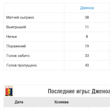
Дженоа
Матчей сыграно
38
Выигрышей
11
Ничьи
8
Поражений
19
Голов забито
33
Голов пропущено
43
Последние игры: Джено
Дата
Хозяева