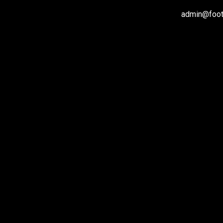
admin@footb