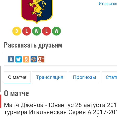
Итальянск
D
L
W
L
W
Рассказать друзьям
О матче
Трансляция
Прогнозы
Стат
О матче
Матч Дженоа - Ювентус 26 августа 201
турнира Итальянская Серия А 2017-2018