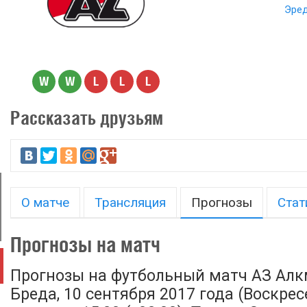
Эред
W
W
L
L
L
Рассказать друзьям
О матче
Трансляция
Прогнозы
Стат
Прогнозы на матч
Прогнозы на футбольный матч АЗ Алк
Бреда, 10 сентября 2017 года (Воскрес