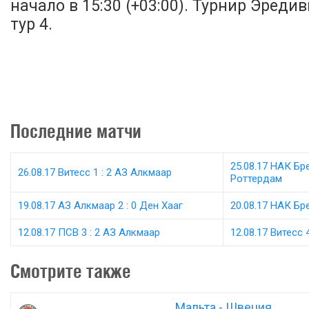
начало в 15:30 (+03:00). Турнир Эредив
тур 4.
Последние матчи
25.08.17 НАК Бре
26.08.17 Витесс 1 : 2 АЗ Алкмаар
Роттердам
19.08.17 АЗ Алкмаар 2 : 0 Ден Хааг
20.08.17 НАК Бр
12.08.17 ПСВ 3 : 2 АЗ Алкмаар
12.08.17 Витесс 
Смотрите также
Мальта - Швеция