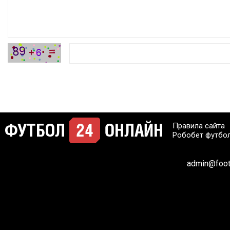
Правила сайта
Робобет футбо
admin@footb