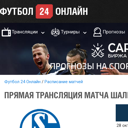
Трансляции
Турниры
Прогнозы
Футбол 24 Онлайн
Расписание матчей
ПРЯМАЯ ТРАНСЛЯЦИЯ МАТЧА ШАЛЬК
28 ок