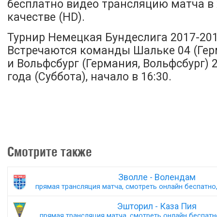
бесплатно видео трансляцию матча в
качестве (HD).
Турнир Немецкая Бундеслига 2017-2018
Встречаются команды Шальке 04 (Гер
и Вольфсбург (Германия, Вольфсбург) 
года (Суббота), начало в 16:30.
Смотрите также
Зволле - Волендам
прямая трансляция матча, смотреть онлайн беспатно,
Эшторил - Каза Пия
прямая трансляция матча, смотреть онлайн беспатно,