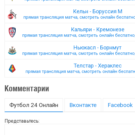
Кельн - Боруссия М
прямая трансляция матча, смотреть онлайн беспатно,
Кальяри - Кремонезе
прямая трансляция матча, смотреть онлайн беспатно,
Ньюкасл - Борнмут
прямая трансляция матча, смотреть онлайн беспатно,
Телстар - Хераклес
прямая трансляция матча, смотреть онлайн беспатно
Комментарии
Футбол 24 Онлайн
Вконтакте
Facebook
Представьтесь: