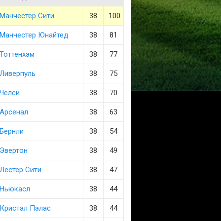
Манчестер Сити
38
100
Манчестер Юнайтед
38
81
Тоттенхэм
38
77
Ливерпуль
38
75
Челси
38
70
Арсенал
38
63
Бернли
38
54
Эвертон
38
49
Лестер Сити
38
47
Ньюкасл
38
44
Кристал Пэлас
38
44