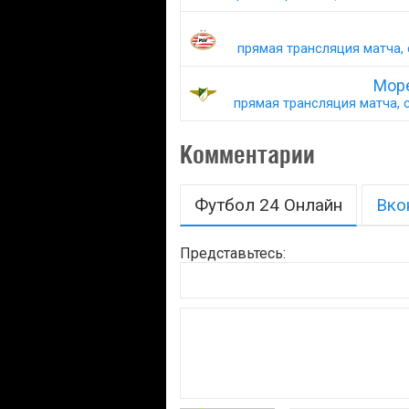
прямая трансляция матча, 
Море
прямая трансляция матча, с
Комментарии
Футбол 24 Онлайн
Вко
Представьтесь: