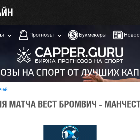
ры
Прогнозы
Букмекеры
Новос
тчей
Я МАТЧА ВЕСТ БРОМВИЧ - МАНЧЕСТ