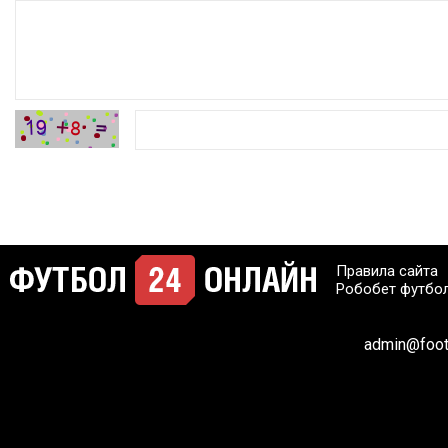
Правила сайта
Робобет футбо
admin@footb