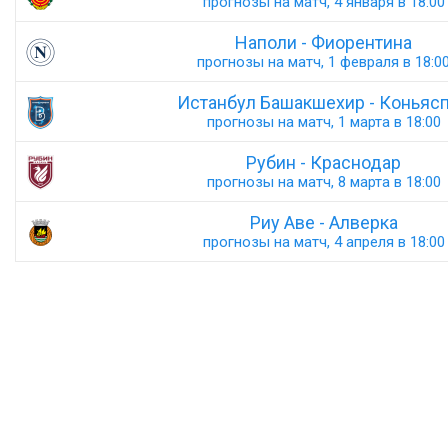
прогнозы на матч, 4 января в 18:00
Наполи - Фиорентина
прогнозы на матч, 1 февраля в 18:0
Истанбул Башакшехир - Коньяс
прогнозы на матч, 1 марта в 18:00
Рубин - Краснодар
прогнозы на матч, 8 марта в 18:00
Риу Аве - Алверка
прогнозы на матч, 4 апреля в 18:00