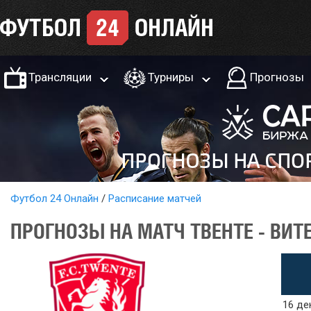
Трансляции
Турниры
Прогнозы
Футбол 24 Онлайн
Расписание матчей
ПРОГНОЗЫ НА МАТЧ ТВЕНТЕ - ВИТЕ
16 де