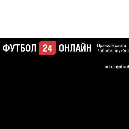
Правила сайта
Робобет футбо
admin@footb