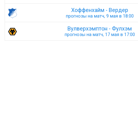
Хоффенхайм - Вердер
прогнозы на матч, 9 мая в 18:00
Вулверхэмптон - Фулхэм
прогнозы на матч, 17 мая в 17:00