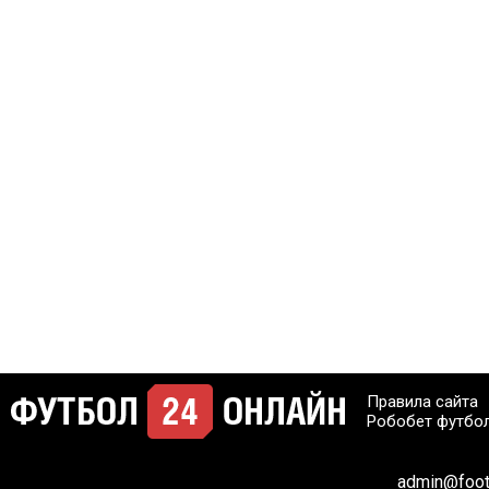
Правила сайта
Робобет футбо
admin@footb