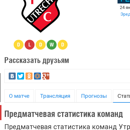
24 ян
Эред
D
L
D
W
D
Рассказать друзьям
О матче
Трансляция
Прогнозы
Стат
Предматчевая статистика команд
Предматчевая статистика команд Утр