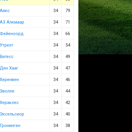
Аякс
34
79
АЗ Алкмаар
34
71
Фейеноорд
34
66
Утрехт
34
54
Витесс
34
49
Ден Хааг
34
47
Херенвен
34
46
Зволле
34
44
Хераклес
34
42
Эксельсиор
34
40
Гронинген
34
38