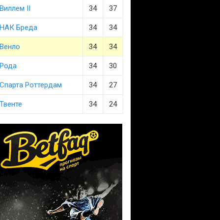
Виллем II
34
37
НАК Бреда
34
34
Венло
34
34
Рода
34
30
Спарта Роттердам
34
27
Твенте
34
24