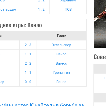
СВ
2 : 2
Херенвен
Роттердам
1 : 2
ПСВ
дние игры: Венло
а
Гости
2 : 3
Эксельсиор
е
1 : 1
Венло
Сове
2 : 2
Витесс
1 : 1
Гронинген
аар
0 : 0
Венло
«Манчестер Юнайтед» в борьбе за