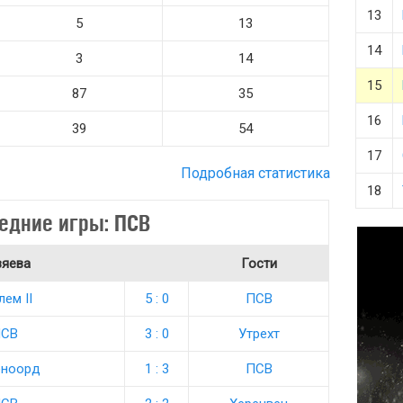
13
5
13
14
3
14
15
87
35
16
39
54
17
Подробная статистика
18
едние игры: ПСВ
зяева
Гости
лем II
5 : 0
ПСВ
СВ
3 : 0
Утрехт
ноорд
1 : 3
ПСВ