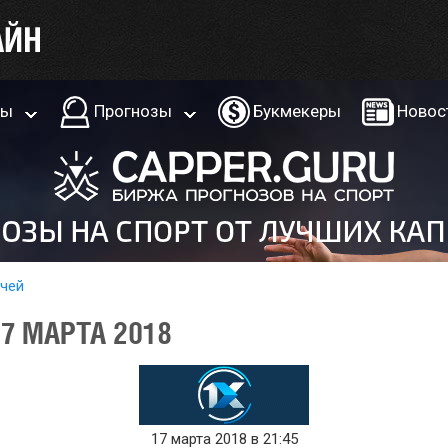
ры
Прогнозы
Букмекеры
Новос
тчей
17 МАРТА 2018
17 марта 2018 в 21:45