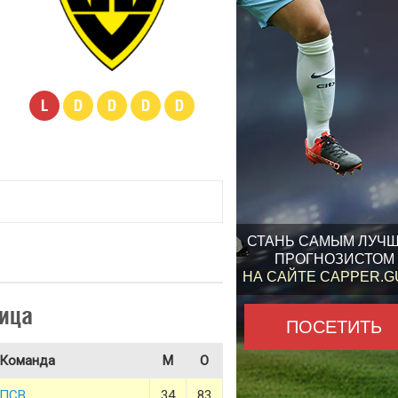
L
D
D
D
D
СТАНЬ САМЫМ ЛУЧ
ПРОГНОЗИСТОМ
НА САЙТЕ CAPPER.
ица
ПОСЕТИТЬ
Команда
М
О
ПСВ
34
83