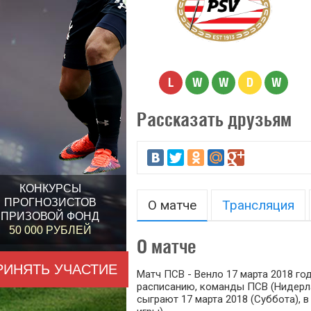
L
W
W
D
W
Рассказать друзьям
КОНКУРСЫ
ПРОГНОЗИСТОВ
О матче
Трансляция
ПРИЗОВОЙ ФОНД
50 000 РУБЛЕЙ
О матче
РИНЯТЬ УЧАСТИЕ
Матч ПСВ - Венло 17 марта 2018 год
расписанию, команды ПСВ (Нидерла
сыграют 17 марта 2018 (Суббота), в