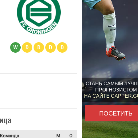
W
D
D
D
D
СТАНЬ САМЫМ ЛУЧ
ПРОГНОЗИСТОМ
НА САЙТЕ CAPPER.
ПОСЕТИТЬ
ица
Команда
М
О