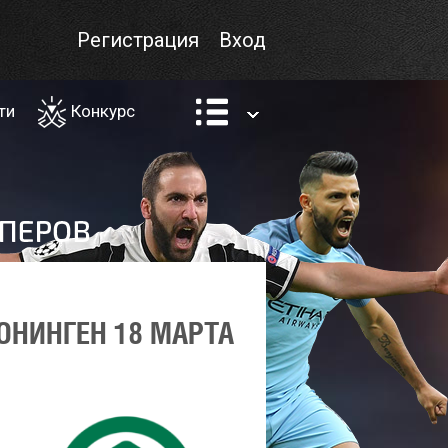
Регистрация
Вход
ти
Конкурс
ОНИНГЕН 18 МАРТА