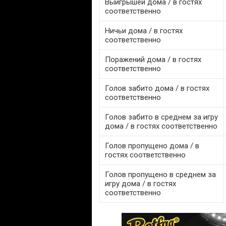
Выигрышей дома / в гостях
соответственно
Ничьи дома / в гостях
соответственно
Поражений дома / в гостях
соответственно
Голов забито дома / в гостях
соответственно
Голов забито в среднем за игру
дома / в гостях соответственно
Голов пропущено дома / в
гостях соответственно
Голов пропущено в среднем за
игру дома / в гостях
соответственно