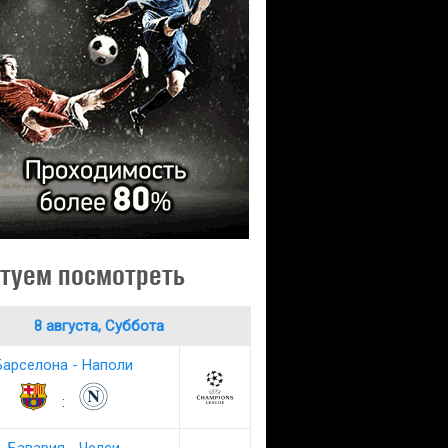
туем посмотреть
8 августа, Суббота
Барселона - Наполи
: