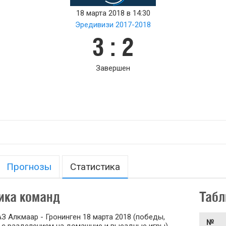
18 марта 2018 в 14:30
Эредивизи 2017-2018
3 : 2
Завершен
Прогнозы
Статистика
ика команд
Табл
 Алкмаар - Гронинген 18 марта 2018 (победы,
№