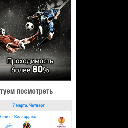
туем посмотреть
7 марта, Четверг
Зенит - Вильярреал
: