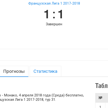
Французская Лига 1 2017-2018
1 : 1
Завершен
Прогнозы
Статистика
Табл
- Монако, 4 апреля 2018 года (Среда) бесплатно,
№
нцузская Лига 1 2017-2018, тур 31.
1