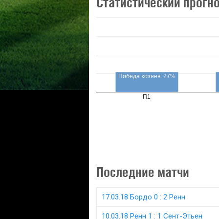
Статистический прогн
Победа хозяев: 27%
П1
Последние матчи
17.03.18 Бордо 0 : 2 Ренн
10.03.18 Ренн 1 : 1 Сент-Этьен