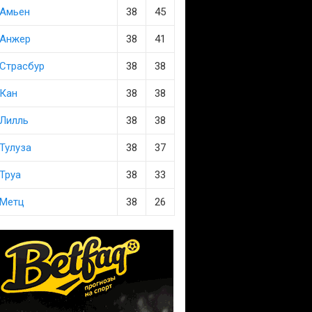
Амьен
38
45
Анжер
38
41
Страсбур
38
38
Кан
38
38
Лилль
38
38
Тулуза
38
37
Труа
38
33
Метц
38
26