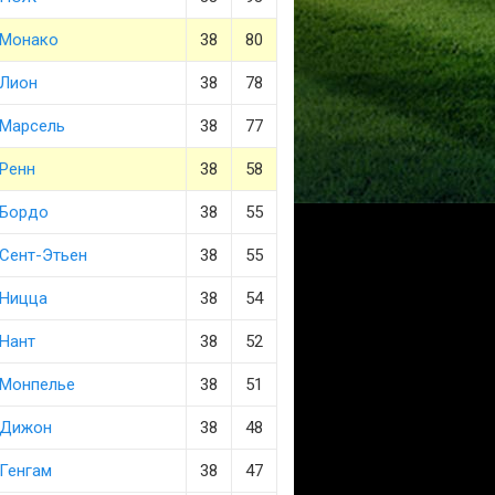
Монако
38
80
Лион
38
78
Марсель
38
77
Ренн
38
58
Бордо
38
55
Сент-Этьен
38
55
Ницца
38
54
Нант
38
52
Монпелье
38
51
Дижон
38
48
Генгам
38
47