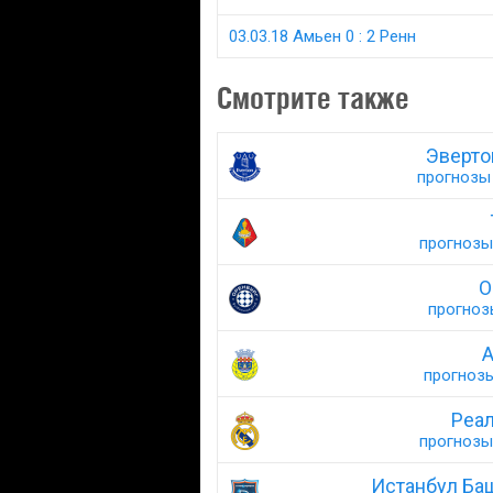
03.03.18 Амьен 0 : 2 Ренн
Смотрите также
Эверто
прогнозы 
прогнозы 
О
прогнозы
А
прогнозы
Реа
прогнозы 
Истанбул Ба