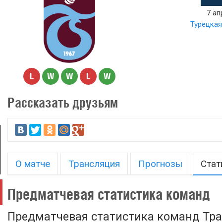
7 ап
Турецкая
L
W
W
L
W
Рассказать друзьям
О матче
Трансляция
Прогнозы
Стат
Предматчевая статистика команд
Предматчевая статистика команд Тра