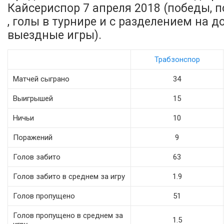
Кайсериспор 7 апреля 2018 (победы, 
, голы в турнире и с разделением на 
выездные игры).
Трабзонспор
Матчей сыграно
34
Выигрышей
15
Ничьи
10
Поражений
9
Голов забито
63
Голов забито в среднем за игру
1.9
Голов пропущено
51
Голов пропущено в среднем за
1.5