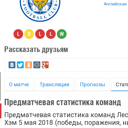
Английская 
L
D
L
L
W
Рассказать друзьям
О матче
Трансляция
Прогнозы
Стат
Предматчевая статистика команд
Предматчевая статистика команд Лест
Хэм 5 мая 2018 (победы, поражения, ни