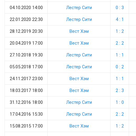
04.10.2020 14:00
Лестер Сити
0 : 3
22.01.2020 22:30
Лестер Сити
4 : 1
28.12.2019 20:30
Вест Хэм
1 : 2
20.04.2019 17:00
Вест Хэм
2 : 2
27.10.2018 19:30
Лестер Сити
1 : 1
05.05.2018 17:00
Лестер Сити
0 : 2
24.11.2017 23:00
Вест Хэм
1 : 1
18.03.2017 18:00
Вест Хэм
2 : 3
31.12.2016 18:00
Лестер Сити
1 : 0
17.04.2016 15:30
Лестер Сити
2 : 2
15.08.2015 17:00
Вест Хэм
1 : 2