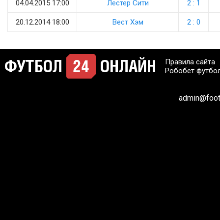
04.04.2015 17:00
Лестер Сити
2 : 1
20.12.2014 18:00
Вест Хэм
2 : 0
Правила сайта
Робобет футбо
admin@footb