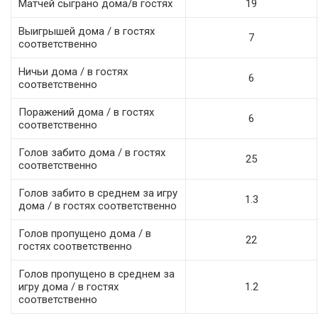
Матчей сыграно дома/в гостях
19
Выигрышей дома / в гостях
7
соответственно
Ничьи дома / в гостях
6
соответственно
Поражений дома / в гостях
6
соответственно
Голов забито дома / в гостях
25
соответственно
Голов забито в среднем за игру
1.3
дома / в гостях соответственно
Голов пропущено дома / в
22
гостях соответственно
Голов пропущено в среднем за
игру дома / в гостях
1.2
соответственно