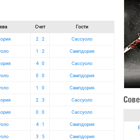
ева
Счет
Гости
ория
2 : 2
Сассуоло
уоло
1 : 2
Сампдория
ория
4 : 0
Сассуоло
уоло
0 : 0
Сампдория
уоло
1 : 0
Сампдория
Сове
ория
2 : 3
Сассуоло
ория
0 : 0
Сассуоло
уоло
4 : 1
Сампдория
уоло
3 : 5
Сампдория