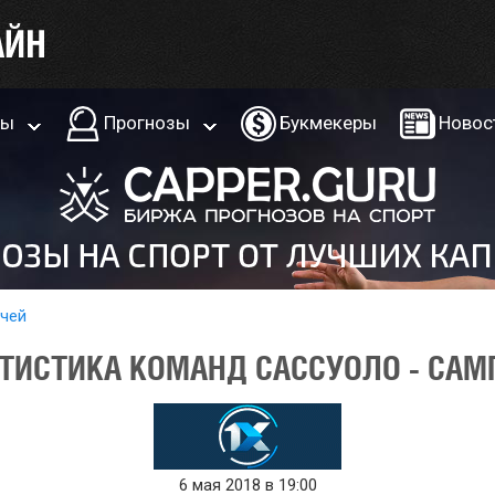
ры
Прогнозы
Букмекеры
Новос
тчей
ТИСТИКА КОМАНД САССУОЛО - САМ
6 мая 2018 в 19:00