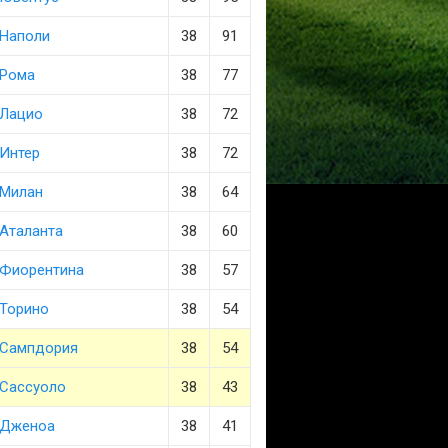
Наполи
38
91
Рома
38
77
Лацио
38
72
Интер
38
72
Милан
38
64
Аталанта
38
60
Фиорентина
38
57
Торино
38
54
Сампдория
38
54
Сассуоло
38
43
Дженоа
38
41