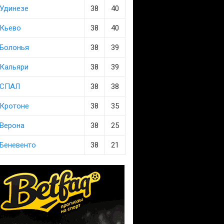
Удинезе
38
40
Кьево
38
40
Болонья
38
39
Кальяри
38
39
СПАЛ
38
38
Кротоне
38
35
Верона
38
25
Беневенто
38
21