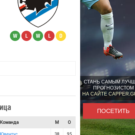
W
L
W
L
D
СТАНЬ САМЫМ ЛУЧ
ПРОГНОЗИСТОМ
НА САЙТЕ CAPPER.
ица
ПОСЕТИТЬ
Команда
М
О
Ювентус
38
95