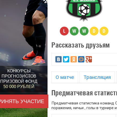
L
W
W
D
D
Рассказать друзьям
КОНКУРСЫ
ПРОГНОЗИСТОВ
О матче
Трансляция
ПРИЗОВОЙ ФОНД
50 000 РУБЛЕЙ
Предматчевая статист
РИНЯТЬ УЧАСТИЕ
Предматчевая статистика команд С
поражения, ничьи , голы в турнире