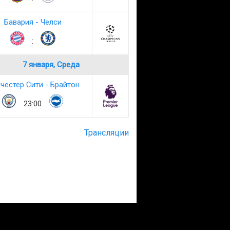
Бавария - Челси
:
7 января, Среда
честер Сити - Брайтон
23:00
Трансляции