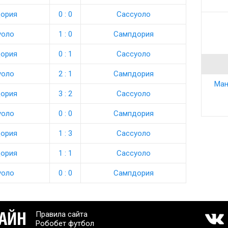
ория
0 : 0
Сассуоло
уоло
1 : 0
Сампдория
ория
0 : 1
Сассуоло
уоло
2 : 1
Сампдория
Ман
ория
3 : 2
Сассуоло
уоло
0 : 0
Сампдория
ория
1 : 3
Сассуоло
ория
1 : 1
Сассуоло
уоло
0 : 0
Сампдория
Правила сайта
Робобет футбол