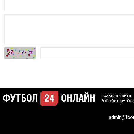
Правила сайта
Робобет футбо
admin@footb