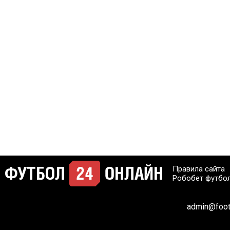
Правила сайта
Робобет футбо
admin@footb