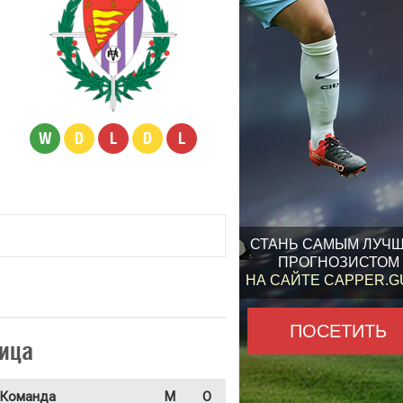
W
D
L
D
L
СТАНЬ САМЫМ ЛУЧ
ПРОГНОЗИСТОМ
НА САЙТЕ CAPPER.
ПОСЕТИТЬ
ица
Команда
М
О