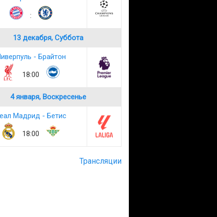
:
13 декабря, Суббота
иверпуль - Брайтон
18:00
4 января, Воскресенье
еал Мадрид - Бетис
18:00
Трансляции