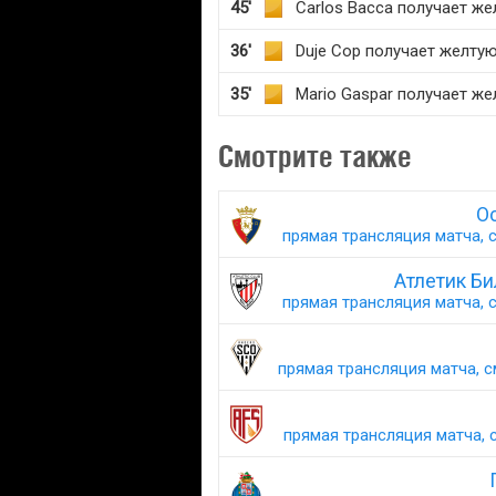
45'
Carlos Bacca получает же
36'
Duje Cop получает желту
35'
Mario Gaspar получает же
Смотрите также
Ос
прямая трансляция матча, с
Атлетик Би
прямая трансляция матча, с
прямая трансляция матча, с
прямая трансляция матча, с