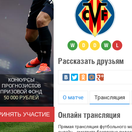
W
D
D
W
L
Рассказать друзьям
КОНКУРСЫ
ПРОГНОЗИСТОВ
ПРИЗОВОЙ ФОНД
О матче
Трансляция
50 000 РУБЛЕЙ
Онлайн трансляция
РИНЯТЬ УЧАСТИЕ
Прямая трансляция футбольного ма