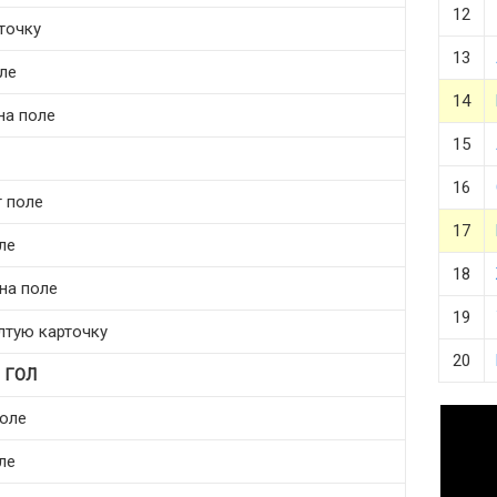
12
точку
13
ле
14
на поле
15
16
т поле
17
ле
18
 на поле
19
елтую карточку
20
т
ГОЛ
поле
ле