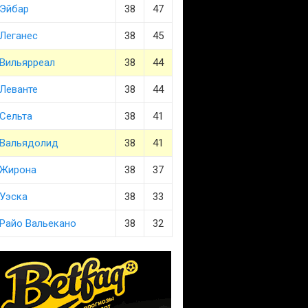
Эйбар
38
47
Леганес
38
45
Вильярреал
38
44
Леванте
38
44
Сельта
38
41
Вальядолид
38
41
Жирона
38
37
Уэска
38
33
Райо Вальекано
38
32