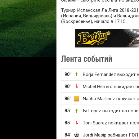
онлайн - смотрите бесплатно видео
Турнир Испанская Ла Лига 2018-201
(Испания, Вильярреаль) и Вальядол
(Воскресенье), начало в 17:15.
Лента событий
90'
Borja Fernandez выходит 
90'
Michel Herrero покидает 
86'
Nacho Martinez получает 
85'
Ivi Lopez выходит на поле
85'
Toni Suarez покидает пол
84'
Jordi Masip забивает
ГОЛ