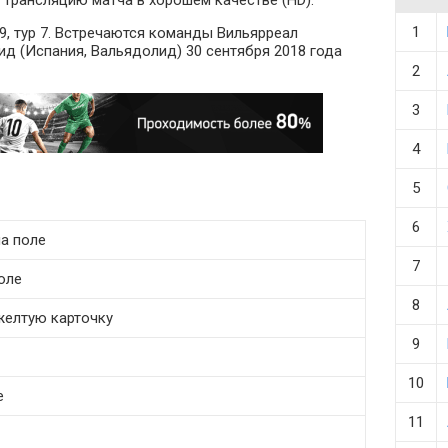
 трансляцию матча в хорошем качестве (HD).
1
9, тур 7. Встречаются команды Вильярреал
ид (Испания, Вальядолид) 30 сентября 2018 года
2
3
4
5
6
на поле
7
поле
8
желтую карточку
9
10
е
11