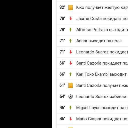
82'
Kiko получает желтую кар
78'
Jaume Costa покидает по
78'
Alfonso Pedraza выходит 
71'
Anuar выходит на поле
71'
Leonardo Suarez покидае
66'
Santi Cazorla покидает по
66'
Karl Toko Ekambi выходит
61'
Santi Cazorla получает ж
54'
Leonardo Suarez забивае
46'
Miguel Layun выходит на 
46'
Mario Gaspar покидает по