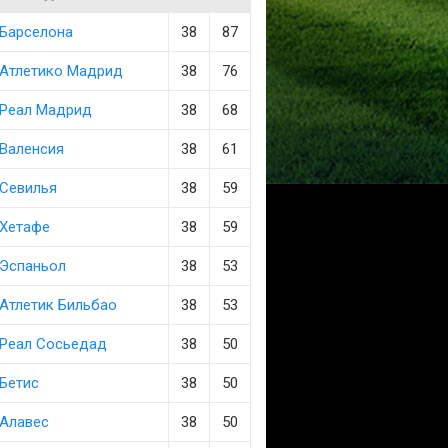
Барселона
38
87
Атлетико Мадрид
38
76
Реал Мадрид
38
68
Валенсия
38
61
Севилья
38
59
Хетафе
38
59
Эспаньол
38
53
Атлетик Бильбао
38
53
Реал Сосьедад
38
50
Бетис
38
50
Алавес
38
50