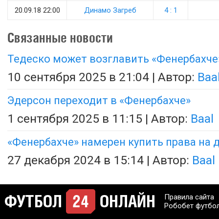
20.09.18 22:00
Динамо Загреб
4 : 1
Связанные новости
Тедеско может возглавить «Фенербахче
10 сентября 2025 в 21:04 | Автор:
Baa
Эдерсон переходит в «Фенербахче»
1 сентября 2025 в 11:15 | Автор:
Baal
«Фенербахче» намерен купить права на 
27 декабря 2024 в 15:14 | Автор:
Baal
Правила сайта
Робобет футбо