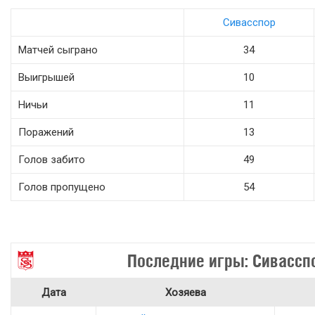
Сивасспор
Матчей сыграно
34
Выигрышей
10
Ничьи
11
Поражений
13
Голов забито
49
Голов пропущено
54
Последние игры: Сивассп
Дата
Хозяева