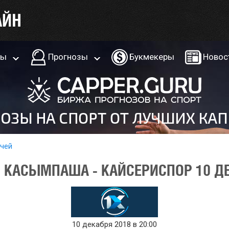
ры
Прогнозы
Букмекеры
Новос
тчей
 КАСЫМПАША - КАЙСЕРИСПОР 10 ДЕ
10 декабря 2018 в 20:00