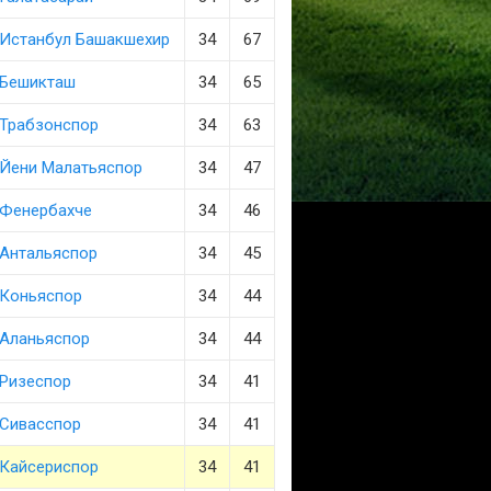
Истанбул Башакшехир
34
67
Бешикташ
34
65
Трабзонспор
34
63
Йени Малатьяспор
34
47
Фенербахче
34
46
Антальяспор
34
45
Коньяспор
34
44
Аланьяспор
34
44
Ризеспор
34
41
Сивасспор
34
41
Кайсериспор
34
41