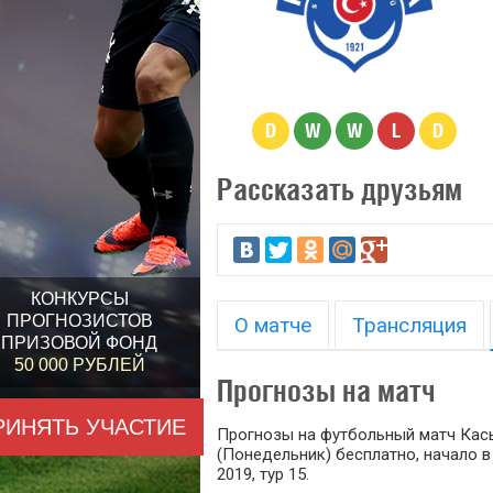
D
W
W
L
D
Рассказать друзьям
КОНКУРСЫ
ПРОГНОЗИСТОВ
О матче
Трансляция
ПРИЗОВОЙ ФОНД
50 000 РУБЛЕЙ
Прогнозы на матч
РИНЯТЬ УЧАСТИЕ
Прогнозы на футбольный матч Касы
(Понедельник) бесплатно, начало в 
2019, тур 15.