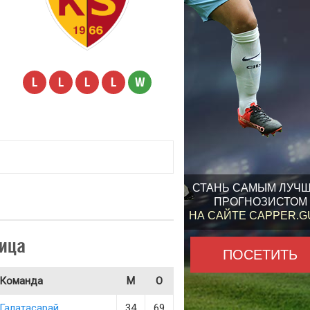
L
L
L
L
W
СТАНЬ САМЫМ ЛУЧ
ПРОГНОЗИСТОМ
НА САЙТЕ CAPPER.
ица
ПОСЕТИТЬ
Команда
М
О
Галатасарай
34
69