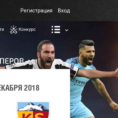
Регистрация
Вход
ти
Конкурс
КАБРЯ 2018