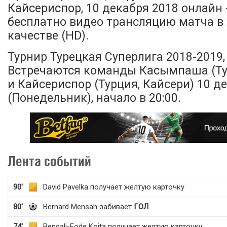
Кайсериспор, 10 декабря 2018 онлайн 
бесплатно видео трансляцию матча в
качестве (HD).
Турнир Турецкая Суперлига 2018-2019, 
Встречаются команды Касымпаша (Ту
и Кайсериспор (Турция, Кайсери) 10 д
(Понедельник), начало в 20:00.
Лента событий
90'
David Pavelka получает желтую карточку
80'
Bernard Mensah забивает
ГОЛ
74'
Bengali-Fode Koita получает желтую карточку