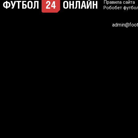
Правила сайта
Робобет футбо
admin@footb