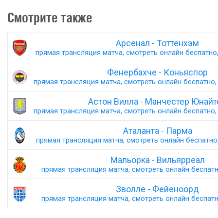
Смотрите также
Арсенал - Тоттенхэм
прямая трансляция матча, смотреть онлайн беспатно,
Фенербахче - Коньяспор
прямая трансляция матча, смотреть онлайн беспатно, 
Астон Вилла - Манчестер Юнай
прямая трансляция матча, смотреть онлайн беспатно, 
Аталанта - Парма
прямая трансляция матча, смотреть онлайн беспатно,
Мальорка - Вильярреал
прямая трансляция матча, смотреть онлайн беспатно
Зволле - Фейеноорд
прямая трансляция матча, смотреть онлайн беспатно