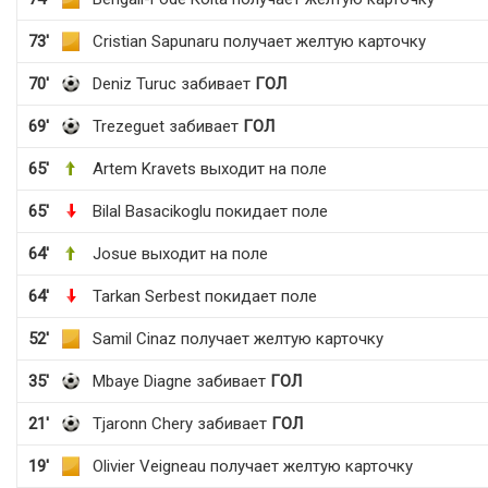
73'
Cristian Sapunaru получает желтую карточку
70'
Deniz Turuc забивает
ГОЛ
69'
Trezeguet забивает
ГОЛ
65'
Artem Kravets выходит на поле
65'
Bilal Basacikoglu покидает поле
64'
Josue выходит на поле
64'
Tarkan Serbest покидает поле
52'
Samil Cinaz получает желтую карточку
35'
Mbaye Diagne забивает
ГОЛ
21'
Tjaronn Chery забивает
ГОЛ
19'
Olivier Veigneau получает желтую карточку