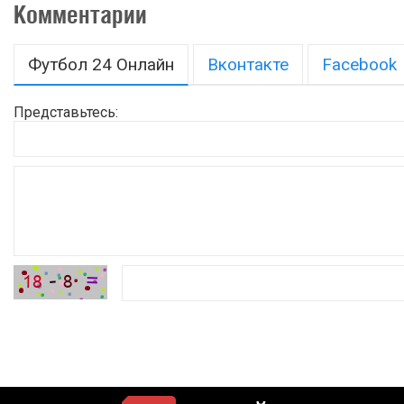
Комментарии
Футбол 24 Онлайн
Вконтакте
Facebook
Представьтесь: