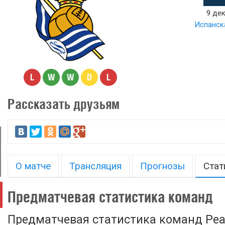
9 дек
Испанска
L
W
W
D
L
Рассказать друзьям
О матче
Трансляция
Прогнозы
Стат
Предматчевая статистика команд
Предматчевая статистика команд Реа