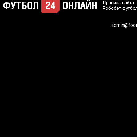
Правила сайта
Робобет футбо
admin@footb