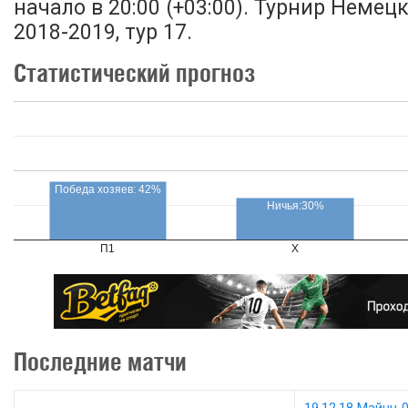
начало в 20:00 (+03:00). Турнир Немец
2018-2019, тур 17.
Статистический прогноз
Победа хозяев: 42%
Ничья:30%
П1
X
Последние матчи