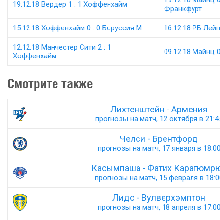
19.12.18 Майнц 0
19.12.18 Вердер 1 : 1 Хоффенхайм
Франкфурт
15.12.18 Хоффенхайм 0 : 0 Боруссия М
16.12.18 РБ Лейп
12.12.18 Манчестер Сити 2 : 1
09.12.18 Майнц 0
Хоффенхайм
Смотрите также
Лихтенштейн - Армения
прогнозы на матч, 12 октября в 21:4
Челси - Брентфорд
прогнозы на матч, 17 января в 18:0
Касымпаша - Фатих Карагюмр
прогнозы на матч, 15 февраля в 18:0
Лидс - Вулверхэмптон
прогнозы на матч, 18 апреля в 17:0