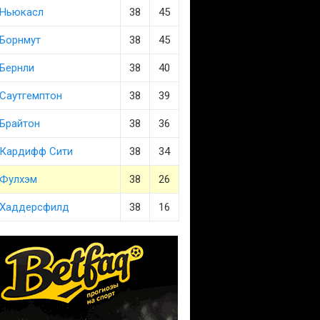
Ньюкасл
38
45
Борнмут
38
45
Бернли
38
40
Саутгемптон
38
39
Брайтон
38
36
Кардифф Сити
38
34
Фулхэм
38
26
Хаддерсфилд
38
16