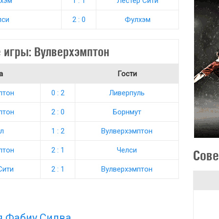
хэм
1 : 1
Лестер Сити
лси
2 : 0
Фулхэм
 игры: Вулверхэмптон
а
Гости
птон
0 : 2
Ливерпуль
птон
2 : 0
Борнмут
л
1 : 2
Вулверхэмптон
птон
2 : 1
Челси
Сове
Сити
2 : 1
Вулверхэмптон
я Фабиу Силва