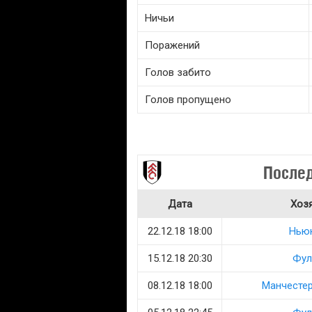
Ничьи
Поражений
Голов забито
Голов пропущено
Послед
Дата
Хоз
22.12.18 18:00
Нью
15.12.18 20:30
Фул
08.12.18 18:00
Манчесте