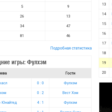
13
5
9
14
26
13
15
34
47
16
81
46
17
Подробная статистика
18
ние игры: Фулхэм
19
20
яева
Гости
касл
0 : 0
Фулхэм
хэм
0 : 2
Вест Хэм
р Юнайтед
4 : 1
Фулхэм