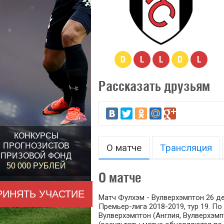
D
L
L
D
L
Рассказать друзьям
КОНКУРСЫ
ПРОГНОЗИСТОВ
О матче
Трансляция
ПРИЗОВОЙ ФОНД
50 000 РУБЛЕЙ
О матче
РИНЯТЬ УЧАСТИЕ
Матч Фулхэм - Вулверхэмптон 26 де
Премьер-лига 2018-2019, тур 19. П
Вулверхэмптон (Англия, Вулверхэмпт