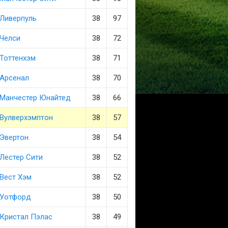
Ливерпуль
38
97
Челси
38
72
Тоттенхэм
38
71
Арсенал
38
70
Манчестер Юнайтед
38
66
Вулверхэмптон
38
57
Эвертон
38
54
Лестер Сити
38
52
Вест Хэм
38
52
Уотфорд
38
50
Кристал Пэлас
38
49