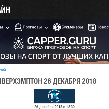
ры
Прогнозы
Букмекеры
Новос
тчей
ЛВЕРХЭМПТОН 26 ДЕКАБРЯ 2018
26 декабря 2018 в 15:30