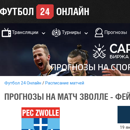
Трансляции
Турниры
Прогнозы
Футбол 24 Онлайн
Расписание матчей
ПРОГНОЗЫ НА МАТЧ ЗВОЛЛЕ - ФЕЙ
19 ян