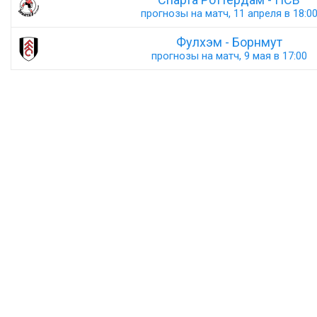
прогнозы на матч, 11 апреля в 18:0
Фулхэм - Борнмут
прогнозы на матч, 9 мая в 17:00