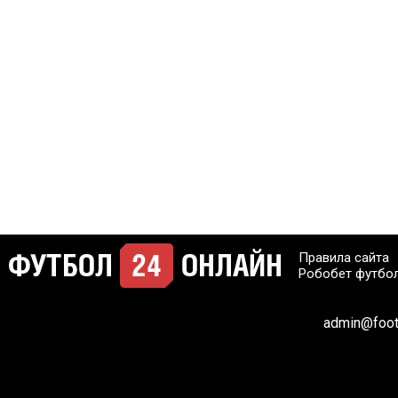
Правила сайта
Робобет футбо
admin@footb