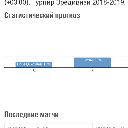
(+03:00). Турнир Эредивизи 2018-2019, 
Статистический прогноз
Ничья:23%
Победа хозяев: 13%
П1
X
Последние матчи