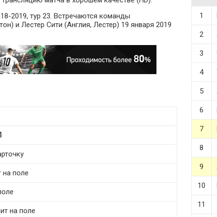
 трансляцию матча в хорошем качестве (HD).
1
18-2019, тур 23. Встречаются команды
он) и Лестер Сити (Англия, Лестер) 19 января 2019
2
3
4
5
6
7
Л
8
арточку
9
т на поле
10
поле
11
ит на поле