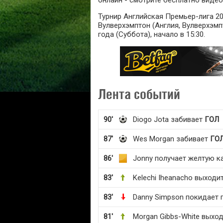
онлайн - смотрите бесплатно видео
Турнир Английская Премьер-лига 20
Вулверхэмптон (Англия, Вулверхэмпт
года (Суббота), начало в 15:30.
Лента событий
90'
Diogo Jota забивает
ГОЛ
87'
Wes Morgan забивает
ГО
86'
Jonny получает желтую к
83'
Kelechi Iheanacho выходи
83'
Danny Simpson покидает 
81'
Morgan Gibbs-White выход