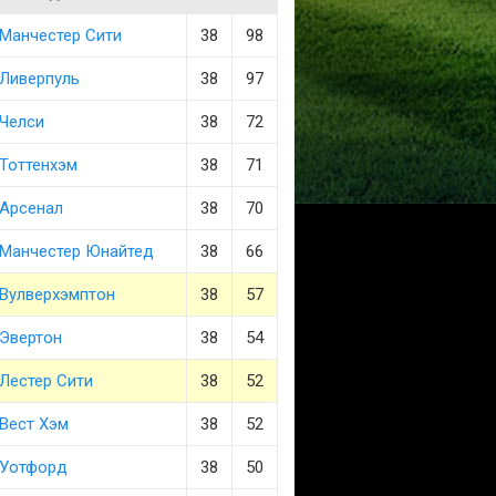
Манчестер Сити
38
98
Ливерпуль
38
97
Челси
38
72
Тоттенхэм
38
71
Арсенал
38
70
Манчестер Юнайтед
38
66
Вулверхэмптон
38
57
Эвертон
38
54
Лестер Сити
38
52
Вест Хэм
38
52
Уотфорд
38
50