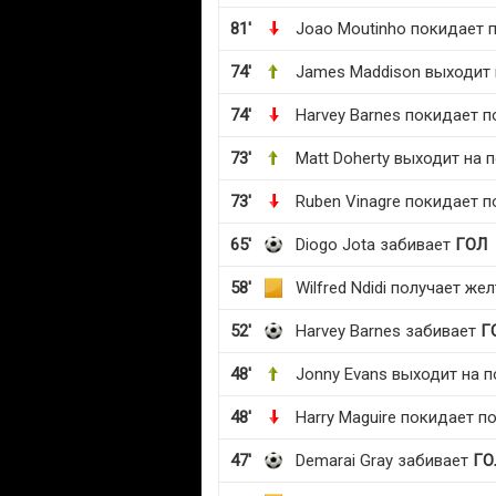
81'
Joao Moutinho покидает 
74'
James Maddison выходит 
74'
Harvey Barnes покидает п
73'
Matt Doherty выходит на 
73'
Ruben Vinagre покидает п
65'
Diogo Jota забивает
ГОЛ
58'
Wilfred Ndidi получает же
52'
Harvey Barnes забивает
Г
48'
Jonny Evans выходит на п
48'
Harry Maguire покидает п
47'
Demarai Gray забивает
ГО