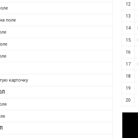
12
поле
13
на поле
14
оле
15
поле
16
оле
17
18
лтую карточку
19
ОЛ
20
оле
оле
Л