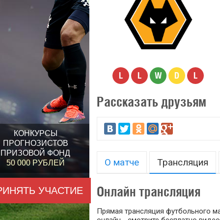
L
L
W
D
L
Рассказать друзьям
КОНКУРСЫ
ПРОГНОЗИСТОВ
ПРИЗОВОЙ ФОНД
О матче
Трансляция
50 000 РУБЛЕЙ
Онлайн трансляция
РИНЯТЬ УЧАСТИЕ
Прямая трансляция футбольного мат