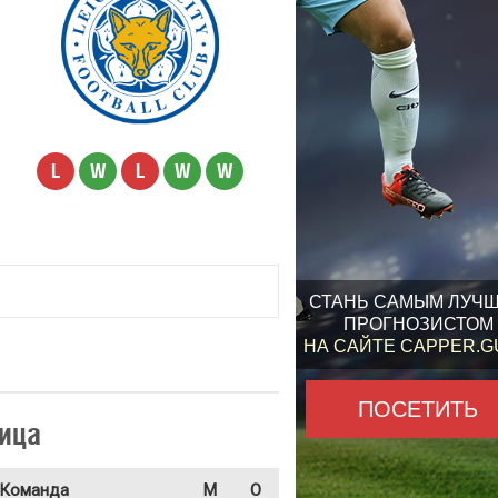
L
W
L
W
W
СТАНЬ САМЫМ ЛУЧ
ПРОГНОЗИСТОМ
НА САЙТЕ CAPPER.
ПОСЕТИТЬ
ица
Команда
М
О