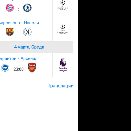
:
Барселона - Наполи
:
4 марта, Среда
Брайтон - Арсенал
23:00
Трансляции