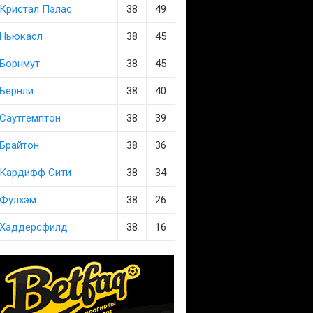
Кристал Пэлас
38
49
Ньюкасл
38
45
Борнмут
38
45
Бернли
38
40
Саутгемптон
38
39
Брайтон
38
36
Кардифф Сити
38
34
Фулхэм
38
26
Хаддерсфилд
38
16