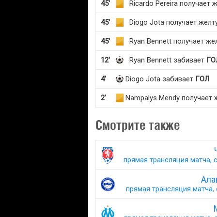
45'
Ricardo Pereira получает
45'
Diogo Jota получает желт
45'
Ryan Bennett получает же
12'
Ryan Bennett забивает
ГО
4'
Diogo Jota забивает
ГОЛ
2'
Nampalys Mendy получает 
Смотрите также
прямая трансляция матча, с
Ала
прямая трансляция матча, 