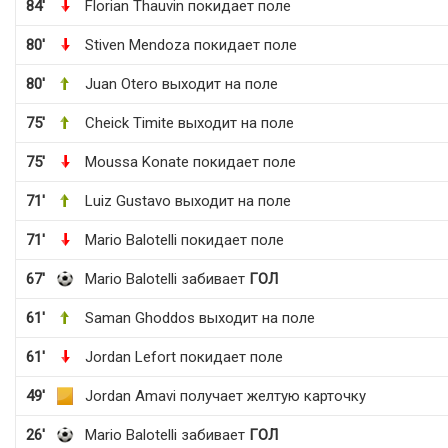
84'
Florian Thauvin покидает поле
80'
Stiven Mendoza покидает поле
80'
Juan Otero выходит на поле
75'
Cheick Timite выходит на поле
75'
Moussa Konate покидает поле
71'
Luiz Gustavo выходит на поле
71'
Mario Balotelli покидает поле
67'
Mario Balotelli забивает
ГОЛ
61'
Saman Ghoddos выходит на поле
61'
Jordan Lefort покидает поле
49'
Jordan Amavi получает желтую карточку
26'
Mario Balotelli забивает
ГОЛ