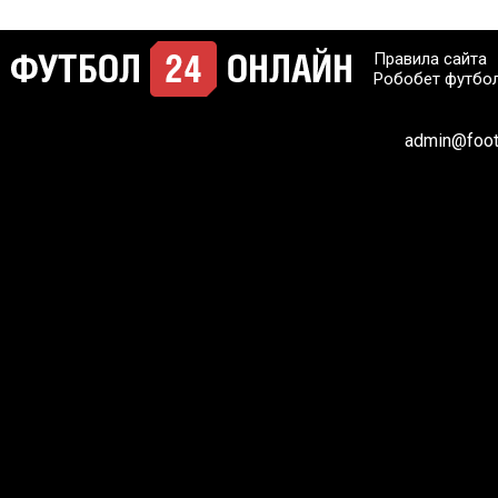
Правила сайта
Робобет футбо
admin@footb