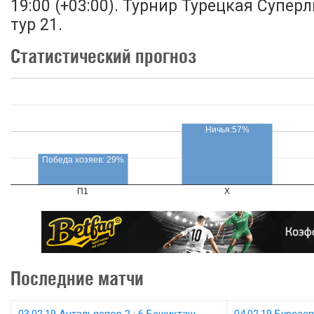
19:00 (+03:00). Турнир Турецкая Суперл
тур 21.
Статистический прогноз
Ничья:57%
Победа хозяев: 29%
П1
X
Последние матчи