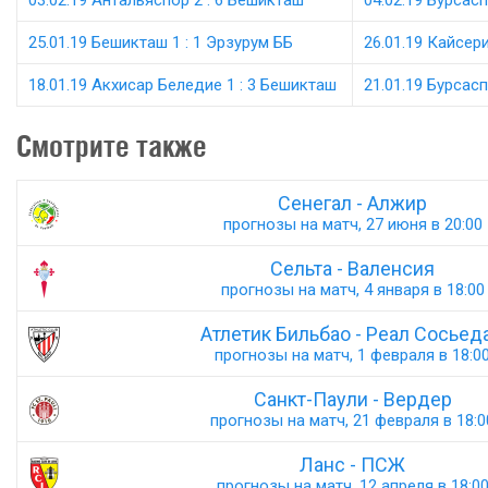
03.02.19 Антальяспор 2 : 6 Бешикташ
04.02.19 Бурсасп
25.01.19 Бешикташ 1 : 1 Эрзурум ББ
26.01.19 Кайсер
18.01.19 Акхисар Беледие 1 : 3 Бешикташ
21.01.19 Бурсас
Смотрите также
Сенегал - Алжир
прогнозы на матч, 27 июня в 20:00
Сельта - Валенсия
прогнозы на матч, 4 января в 18:00
Атлетик Бильбао - Реал Сосьед
прогнозы на матч, 1 февраля в 18:0
Санкт-Паули - Вердер
прогнозы на матч, 21 февраля в 18:0
Ланс - ПСЖ
прогнозы на матч, 12 апреля в 18:0