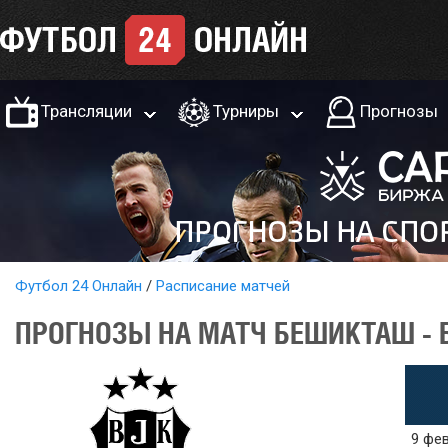
Трансляции
Турниры
Прогнозы
Футбол 24 Онлайн
Расписание матчей
ПРОГНОЗЫ НА МАТЧ БЕШИКТАШ - 
9 фев