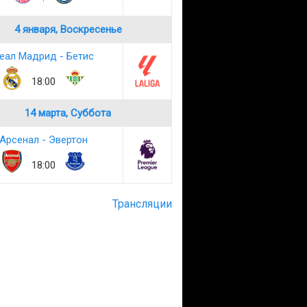
4 января, Воскресенье
еал Мадрид - Бетис
18:00
14 марта, Суббота
Арсенал - Эвертон
18:00
Трансляции