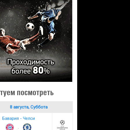
туем посмотреть
8 августа, Суббота
Бавария - Челси
: