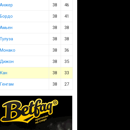
Анжер
38
46
Бордо
38
41
Амьен
38
38
Тулуза
38
38
Монако
38
36
Дижон
38
35
Кан
38
33
Генгам
38
27