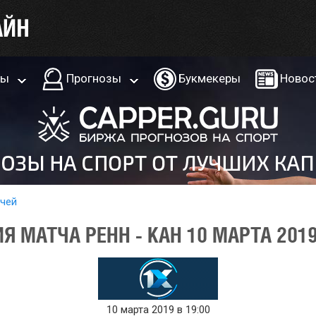
ры
Прогнозы
Букмекеры
Новос
тчей
 МАТЧА РЕНН - КАН 10 МАРТА 201
10 марта 2019 в 19:00