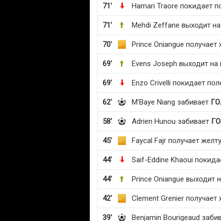
71'
Hamari Traore покидает п
71'
Mehdi Zeffane выходит на
70'
Prince Oniangue получает
69'
Evens Joseph выходит на
69'
Enzo Crivelli покидает пол
62'
M'Baye Niang забивает
ГО
58'
Adrien Hunou забивает
ГО
45'
Faycal Fajr получает желт
44'
Saif-Eddine Khaoui покида
44'
Prince Oniangue выходит 
42'
Clement Grenier получает
39'
Benjamin Bourigeaud заби