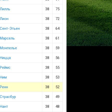
Лилль
38
75
Лион
38
72
Сент-Этьен
38
64
Марсель
38
61
Монпелье
38
59
Ницца
38
56
Реймс
38
55
Ним
38
53
Ренн
38
52
Страсбур
38
49
Нант
38
48