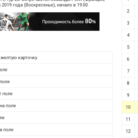
 2019 года (Воскресенье), начало в 19:00.
2
3
4
5
т желтую карточку
6
поле
7
 поле
8
т поле
9
на поле
10
ле
11
на поле
12