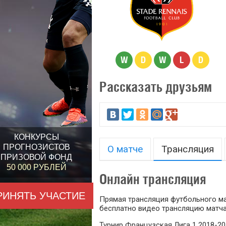
W
D
W
L
D
Рассказать друзьям
КОНКУРСЫ
ПРОГНОЗИСТОВ
О матче
Трансляция
ПРИЗОВОЙ ФОНД
50 000 РУБЛЕЙ
Онлайн трансляция
РИНЯТЬ УЧАСТИЕ
Прямая трансляция футбольного мат
бесплатно видео трансляцию матча
Турнир Французская Лига 1 2018-20