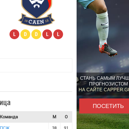
L
D
D
L
L
СТАНЬ САМЫМ ЛУЧ
ПРОГНОЗИСТОМ
НА САЙТЕ CAPPER.
ица
ПОСЕТИТЬ
Команда
М
О
ПСЖ
38
91