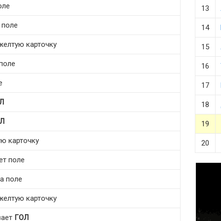
оле
13
 поле
14
 желтую карточку
15
 поле
16
е
17
Л
18
Л
19
ую карточку
20
ет поле
на поле
 желтую карточку
вает
ГОЛ