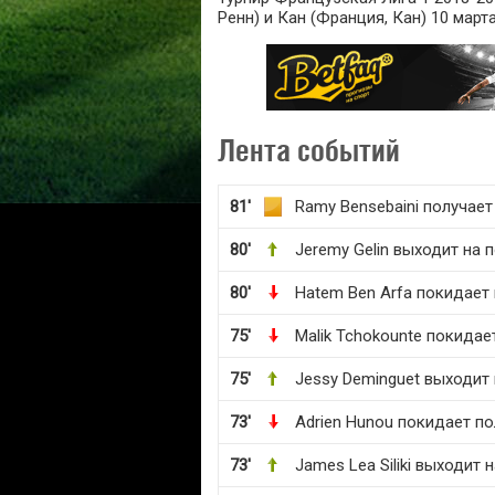
Ренн) и Кан (Франция, Кан) 10 марта
Лента событий
81'
Ramy Bensebaini получае
80'
Jeremy Gelin выходит на 
80'
Hatem Ben Arfa покидает
75'
Malik Tchokounte покидае
75'
Jessy Deminguet выходит 
73'
Adrien Hunou покидает по
73'
James Lea Siliki выходит 