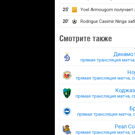
25'
Yoel Armougom получает 
20'
Rodrigue Casimir Ninga з
Смотрите также
Динамо 
прямая трансляция матча,
Но
прямая трансляция матча, с
Коджаэ
прямая трансляция матча, с
Бр
прямая трансляция матча, с
Реал Со
прямая трансляция матча, с