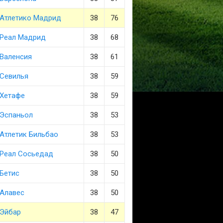
Атлетико Мадрид
38
76
Реал Мадрид
38
68
Валенсия
38
61
Севилья
38
59
Хетафе
38
59
Эспаньол
38
53
Атлетик Бильбао
38
53
Реал Сосьедад
38
50
Бетис
38
50
Алавес
38
50
Эйбар
38
47