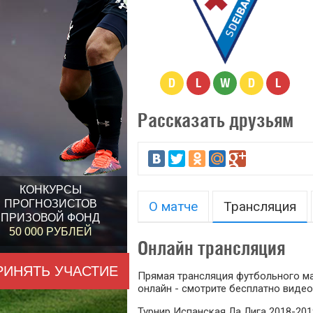
D
L
W
D
L
Рассказать друзьям
КОНКУРСЫ
ПРОГНОЗИСТОВ
О матче
Трансляция
ПРИЗОВОЙ ФОНД
50 000 РУБЛЕЙ
Онлайн трансляция
РИНЯТЬ УЧАСТИЕ
Прямая трансляция футбольного ма
онлайн - смотрите бесплатно видео
Турнир Испанская Ла Лига 2018-201