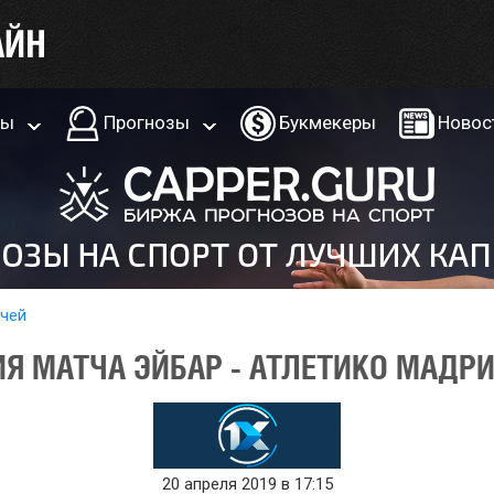
ры
Прогнозы
Букмекеры
Новос
тчей
Я МАТЧА ЭЙБАР - АТЛЕТИКО МАДРИ
20 апреля 2019 в 17:15