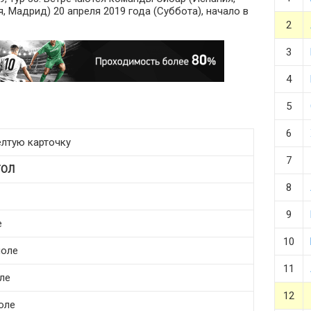
, Мадрид) 20 апреля 2019 года (Суббота), начало в
2
3
4
5
6
елтую карточку
7
ГОЛ
8
9
е
10
поле
11
ле
12
поле