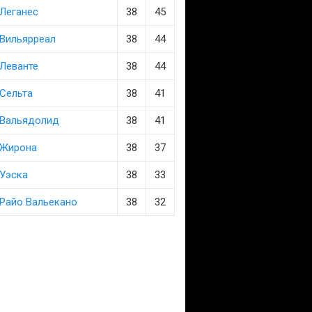
Леганес
38
45
Вильярреал
38
44
Леванте
38
44
Сельта
38
41
Вальядолид
38
41
Жирона
38
37
Уэска
38
33
Райо Вальекано
38
32