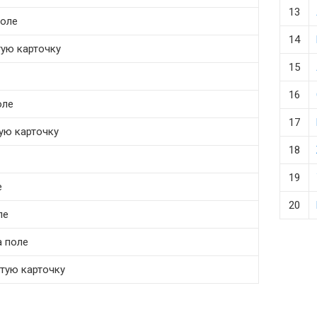
13
поле
14
тую карточку
15
16
оле
17
тую карточку
18
19
е
20
ле
а поле
лтую карточку