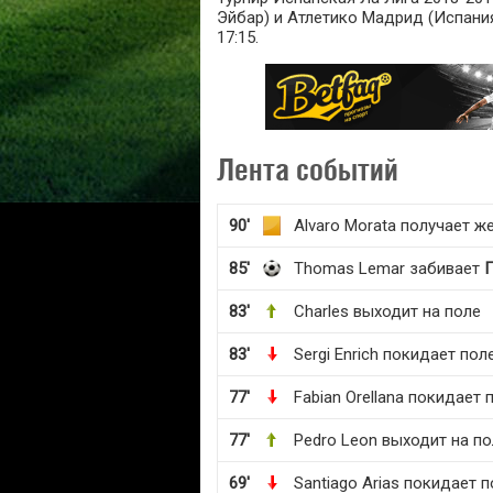
Эйбар) и Атлетико Мадрид (Испания
17:15.
Лента событий
90'
Alvaro Morata получает ж
85'
Thomas Lemar забивает
83'
Charles выходит на поле
83'
Sergi Enrich покидает пол
77'
Fabian Orellana покидает 
77'
Pedro Leon выходит на по
69'
Santiago Arias покидает 