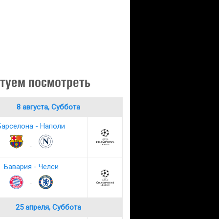
туем посмотреть
8 августа, Суббота
Барселона - Наполи
:
Бавария - Челси
:
25 апреля, Суббота