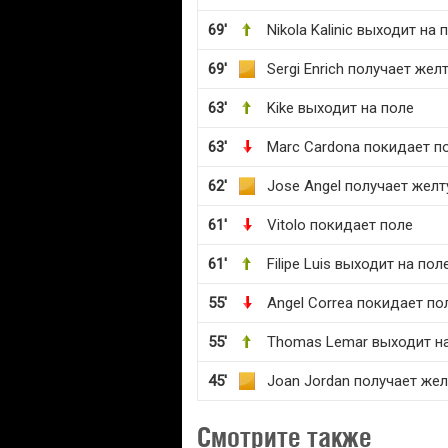
69'
Nikola Kalinic выходит на 
69'
Sergi Enrich получает жел
63'
Kike выходит на поле
63'
Marc Cardona покидает п
62'
Jose Angel получает жел
61'
Vitolo покидает поле
61'
Filipe Luis выходит на пол
55'
Angel Correa покидает по
55'
Thomas Lemar выходит н
45'
Joan Jordan получает же
Смотрите также