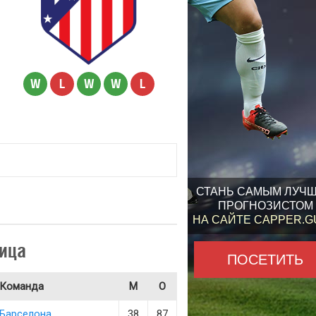
W
L
W
W
L
СТАНЬ САМЫМ ЛУЧ
ПРОГНОЗИСТОМ
НА САЙТЕ CAPPER.
ица
ПОСЕТИТЬ
Команда
М
О
Барселона
38
87