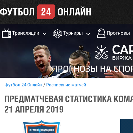
Трансляции
Турниры
Прогнозы
Футбол 24 Онлайн
Расписание матчей
ПРЕДМАТЧЕВАЯ СТАТИСТИКА КОМ
21 АПРЕЛЯ 2019