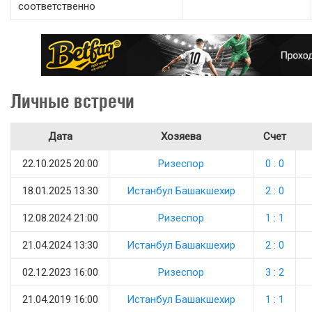
соответственно
Личные встречи
Дата
Хозяева
Счет
22.10.2025 20:00
Ризеспор
0 : 0
18.01.2025 13:30
Истанбул Башакшехир
2 : 0
12.08.2024 21:00
Ризеспор
1 : 1
21.04.2024 13:30
Истанбул Башакшехир
2 : 0
02.12.2023 16:00
Ризеспор
3 : 2
21.04.2019 16:00
Истанбул Башакшехир
1 : 1