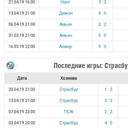
21.04.19 16:00
Нант
3 : 2
13.04.19 21:00
Дижон
0 : 0
06.04.19 21:00
Амьен
2 : 2
31.03.19 21:00
Амьен
0 : 0
16.03.19 22:00
Анжер
0 : 0
Последние игры: Страсбу
Дата
Хозяева
20.04.19 21:00
Страсбур
1 : 3
13.04.19 21:00
Страсбур
3 : 3
07.04.19 22:00
ПСЖ
2 : 2
03.04.19 20:00
Страсбур
4 : 0