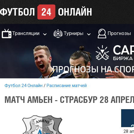
Трансляции
Турниры
Прогнозы
Футбол 24 Онлайн
Расписание матчей
МАТЧ АМЬЕН - СТРАСБУР 28 АПРЕЛ
28 ап