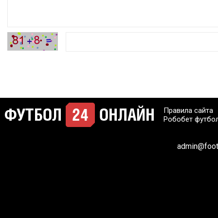
Правила сайта
Робобет футбо
admin@footb